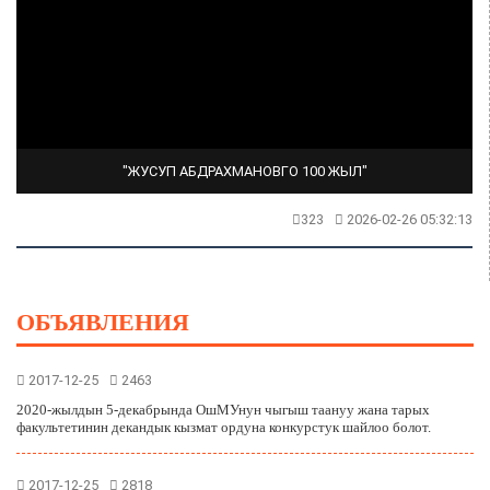
"ЖУСУП АБДРАХМАНОВГО 100 ЖЫЛ"
323
2026-02-26 05:32:13
ОБЪЯВЛЕНИЯ
2017-12-25
2463
2020-жылдын 5-декабрында ОшМУнун чыгыш таануу жана тарых
факультетинин декандык кызмат ордуна конкурстук шайлоо болот.
2017-12-25
2818