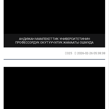
АНДИЖАН МАМЛЕКЕТТИК УНИВЕРСИТЕТИНИН
ПРОФЕССОРДУК ОКУТУУЧУЛУК ЖАМААТЫ ОШМУДА
325
2026-02-26 05:38:38