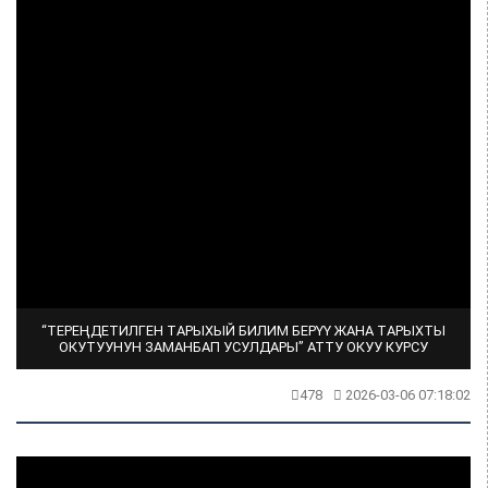
“ТЕРЕҢДЕТИЛГЕН ТАРЫХЫЙ БИЛИМ БЕРҮҮ ЖАНА ТАРЫХТЫ
ОКУТУУНУН ЗАМАНБАП УСУЛДАРЫ” АТТУ ОКУУ КУРСУ
478
2026-03-06 07:18:02