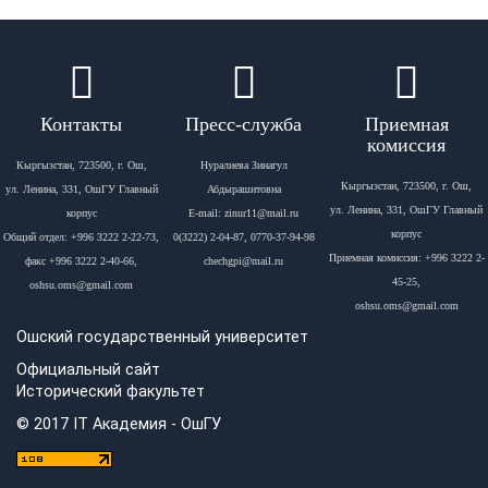
Контакты
Пресс-служба
Приемная
комиссия
Кыргызстан, 723500, г. Ош,
Нуралиева Зинагул
Кыргызстан, 723500, г. Ош,
ул. Ленина, 331, ОшГУ Главный
Абдырашитовна
ул. Ленина, 331, ОшГУ Главный
корпус
Е-mail: zinur11@mail.ru
корпус
Общий отдел: +996 3222 2-22-73,
0(3222) 2-04-87, 0770-37-94-98
Приемная комиссия: +996 3222 2-
факс +996 3222 2-40-66,
chechgpi@mail.ru
45-25,
oshsu.oms@gmail.com
oshsu.oms@gmail.com
Ошский государственный университет
Официальный сайт
Исторический факультет
© 2017 IT Академия - OшГУ