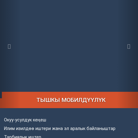
ТЫШКЫ МОБИЛДҮҮЛҮК
Окуу-усулдук кеңеш
Илим изилдөө иштери жана эл аралык байланыштар
Тарбиялык иштер