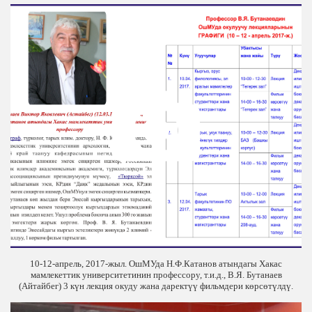
10-12-апрель, 2017-жыл. ОшМУда Н.Ф.Катанов атындагы Хакас
мамлекеттик университетинин профессору, т.и.д., В.Я. Бутанаев
(Айтайбег) 3 күн лекция окуду жана даректүү фильмдери көрсөтүлдү.