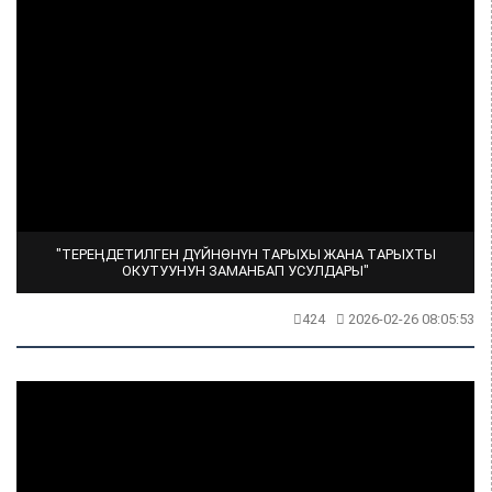
"ТЕРЕҢДЕТИЛГЕН ДҮЙНӨНҮН ТАРЫХЫ ЖАНА ТАРЫХТЫ
ОКУТУУНУН ЗАМАНБАП УСУЛДАРЫ"
424
2026-02-26 08:05:53