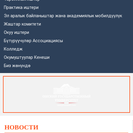
Практика иштери
Эл аралык байланыштар жана академиялык мобилдүүлүк
Жаштар комитети
Окуу иштери
Бүтүрүүчүлөр Ассоциациясы
Колледж
Окумуштуулар Кенеши
Биз жөнүндө
НОВОСТИ