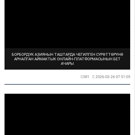
БОРБОРДУК АЗИЯНЫН ТАШТАРДА ЧЕГИЛГЕН СҮРӨТТӨРҮНӨ
АРНАЛГАН АЙМАКТЫК ОНЛАЙН-ПЛАТФОРМАСЫНЫН БЕТ
АЧАРЫ
381
2026-02-26 07:51:05