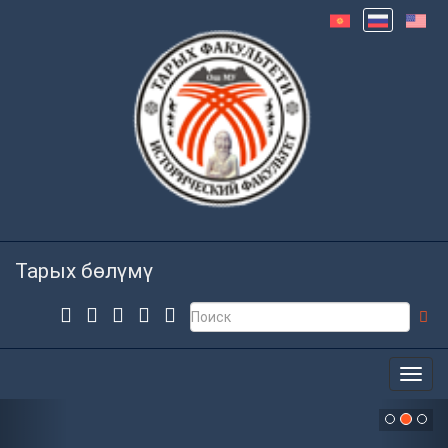
Тарых бөлүмү
Previous
Nex