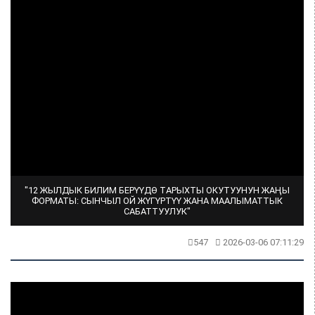
"12 ЖЫЛДЫК БИЛИМ БЕРҮҮДӨ ТАРЫХТЫ ОКУТУУНУН ЖАҢЫ
ФОРМАТЫ: СЫНЧЫЛ ОЙ ЖҮГҮРТҮҮ ЖАНА МААЛЫМАТТЫК
САБАТТУУЛУК"
547
2026-03-06 07:11:29