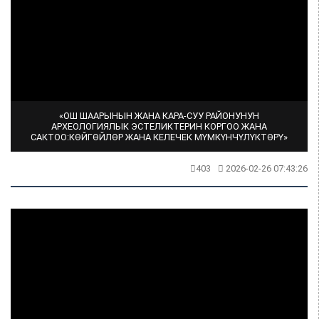
«ОШ ШААРЫНЫН ЖАНА КАРА-СУУ РАЙОНУНУН
АРХЕОЛОГИЯЛЫК ЭСТЕЛИКТЕРИН КОРГОО ЖАНА
САКТОО:КӨЙГӨЙЛӨР ЖАНА КЕЛЕЧЕК МҮМКҮНЧҮЛҮКТӨРҮ»
403
2026-02-26 07:43:26