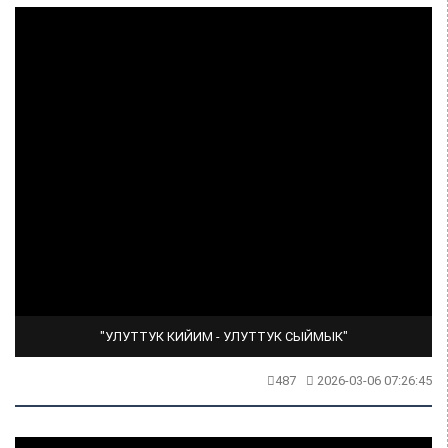
"УЛУТТУК КИЙИМ - УЛУТТУК СЫЙМЫК"
487
2026-03-06 07:26:45